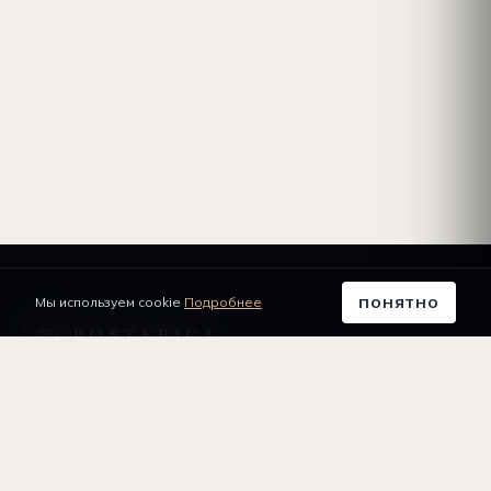
Мы используем cookie
Подробнее
ПОНЯТНО
POSTERICA
КАРТЫ ЗВЁЗД
Самозанятая Безрукова Елена
Анатольевна
ИНН 245701617610